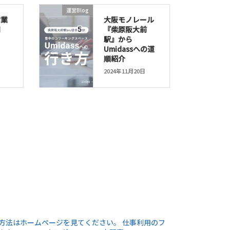
運営Blog
営業
大阪モノレール
間
『柴原阪大前
駅』から
Umidassへの道
順紹介
2024年11月20日
方法はホームページを見てください。
仕事利用のフ