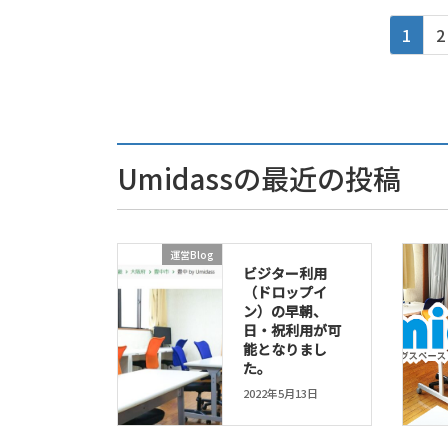
投
ペ
1
2
稿
ー
ジ
の
ペ
ー
Umidassの最近の投稿
ジ
送
り
運営Blog
ビジター利用
（ドロップイ
ン）の早朝、
日・祝利用が可
能となりまし
た。
2022年5月13日