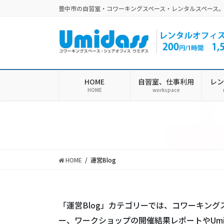
コ
ナ
豊中市の自習室・コワーキングスペース・レンタルスペース
ン
ビ
テ
ゲ
ン
ー
ツ
シ
に
ョ
移
ン
HOME
自習室、仕事利用
レン
動
に
HOME
workspace
移
動
HOME
運営Blog
「運営Blog」カテゴリーでは、コワーキング
ー、ワークショップの開催結果レポートやUmi