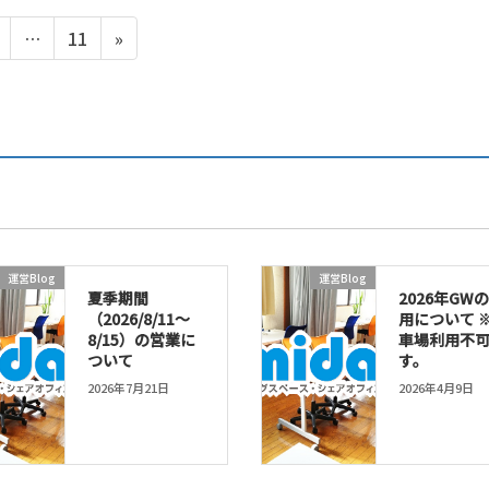
ペ
ペ
…
11
»
ー
ー
ジ
ジ
運営Blog
運営Blog
夏季期間
2026年GW
（2026/8/11～
用について 
8/15）の営業に
車場利用不
ついて
す。
2026年7月21日
2026年4月9日