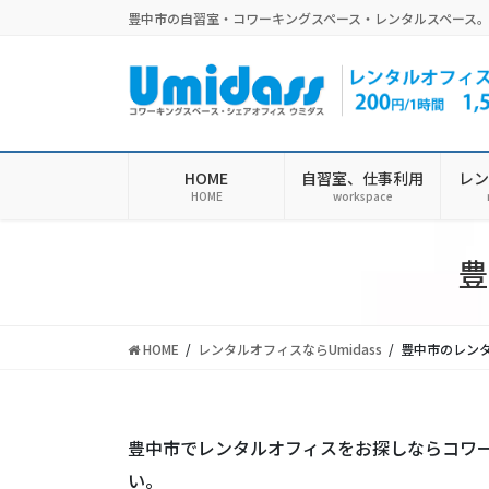
コ
ナ
豊中市の自習室・コワーキングスペース・レンタルスペース
ン
ビ
テ
ゲ
ン
ー
ツ
シ
に
ョ
移
ン
HOME
自習室、仕事利用
レン
動
に
HOME
workspace
移
動
豊
HOME
レンタルオフィスならUmidass
豊中市のレンタ
豊中市でレンタルオフィスをお探しならコワーキ
い。